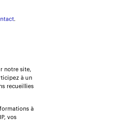
ontact
.
 notre site,
ticipez à un
s recueillies
formations à
IP, vos