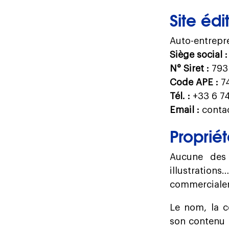
Site édi
Auto-entrepre
Siège social :
N° Siret :
793
Code APE :
74
Tél. :
+33 6 74
Email :
conta
Propriét
Aucune des 
illustration
commercialem
Le nom, la c
son contenu t