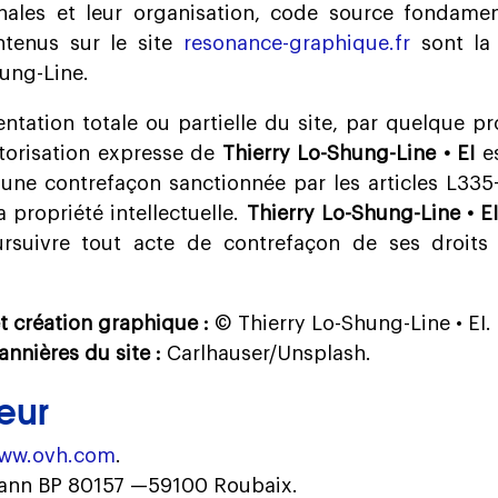
nales et leur organisation, code source fondamen
ntenus sur le site
resonance-graphique.fr
sont la 
ung-Line.
entation totale ou partielle du site, par quelque p
utorisation expresse de
Thierry Lo-Shung-Line • EI
es
 une contrefaçon sanctionnée par les articles L335
 propriété intellectuelle.
Thierry Lo-Shung-Line • E
rsuivre tout acte de contrefaçon de ses droits
t création graphique :
© Thierry Lo-Shung-Line • EI.
annières du site :
Carlhauser/Unsplash.
eur
ww.ovh.com
.
mann BP 80157 —59100 Roubaix.