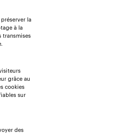
préserver la
tage à la
s transmises
e.
visiteurs
eur grâce au
es cookies
fiables sur
voyer des