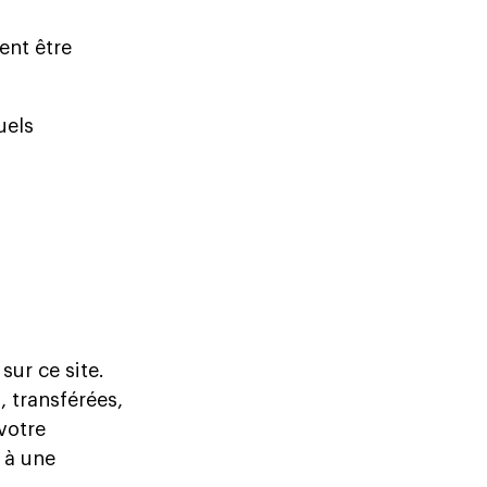
ent être
uels
sur ce site.
 transférées,
votre
 à une