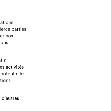
ations
ierce parties
ner nos
ions
fin
s activités
potentielles
tions
 d’autres