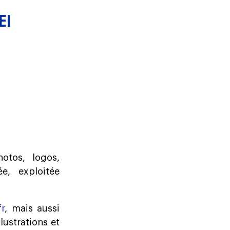
EI
otos, logos,
ée, exploitée
r
, mais aussi
lustrations et