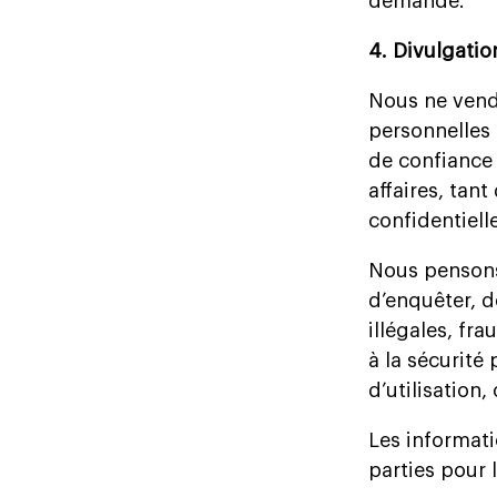
demande.
4. Divulgatio
Nous ne vend
personnelles 
de confiance 
affaires, tan
confidentiell
Nous pensons 
d’enquêter, d
illégales, fr
à la sécurité
d’utilisation,
Les informati
parties pour l