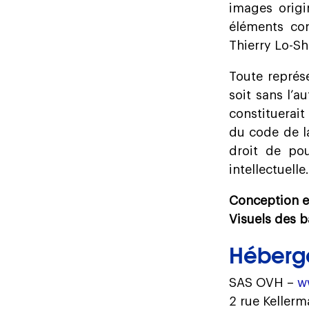
images origi
éléments co
Thierry Lo-Sh
Toute représ
soit sans l’a
constituerait
du code de la
droit de pou
intellectuelle.
Conception e
Visuels des b
Héberg
SAS OVH –
w
2 rue Keller