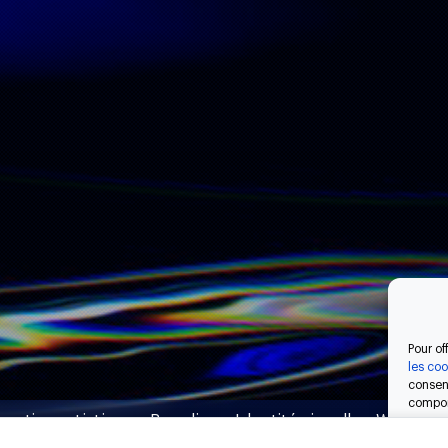
Pour of
les co
consent
comport
rection artistique • Branding • Identité visuelle • Webdes
consent
caracté