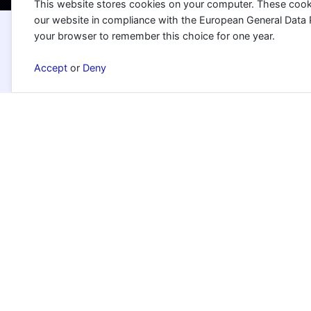
This website stores cookies on your computer. These cook
our website in compliance with the European General Data Pro
your browser to remember this choice for one year.
Accept
or
Deny
Traduire
Une vision qui devient la base de toutes
les décisions stratégiques.