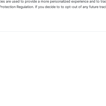
ies are used to provide a more personalized experience and to tr
tection Regulation. If you decide to to opt-out of any future track
Structurer
Un message lisible et une direction
graphique cohérente.