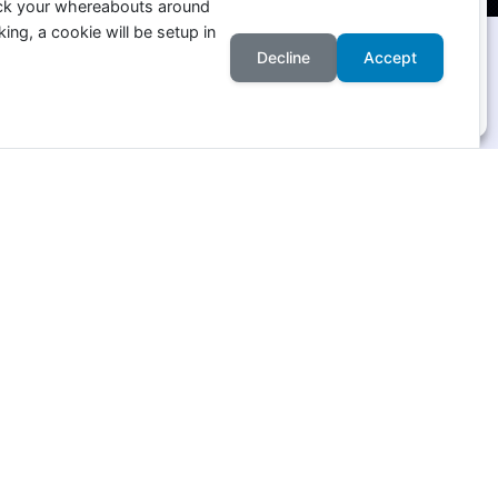
ack your whereabouts around
ing, a cookie will be setup in
Accepter
Refuser
Decline
Accept
Mentions légales
Incarner
Une identité visuelle et une
communication forte .