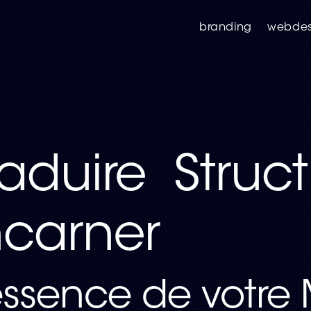
branding
webdes
raduire Struc
ncarner
essence de votre