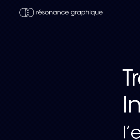
T
I
l’