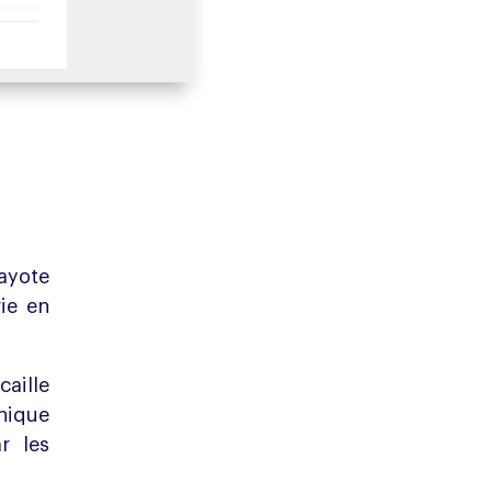
ayote
rie en
aille
hnique
r les