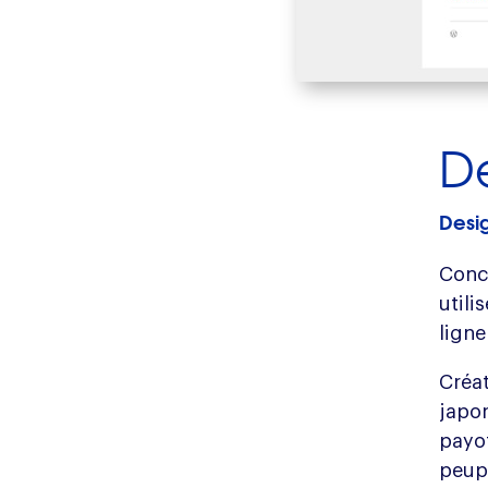
De
Desig
Conc
utili
ligne
Créa
japon
payo
peup