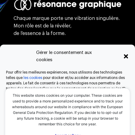
Chaque marque porte une vibration singulière.
Mon rôle est de la révéler,
de l’essence à la forme.
Gérer le consentement aux
branding
cookies
webdesign
création
Pour offrir les meilleures expériences, nous utilisons des technologies
process
telles que
les cookies
pour stocker et/ou accéder aux informations des
appareils. Le fait de consentir à ces technologies nous permettra de
à propos
traiter des données telles que le comportement de navigation ou les ID
contact
uniques sur ce site. Le fait de ne pas consentir ou de retirer son
This website stores cookies on your computer. These cookies are
consentement peut avoir un effet négatif sur certaines caractéristiques
used to provide a more personalized experience and to track your
et fonctions.
whereabouts around our website in compliance with the European
General Data Protection Regulation. If you decide to to opt-out of
any future tracking, a cookie will be setup in your browser to
Accepter
remember this choice for one year.