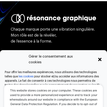
Chaque marque porte une vibration singulière.
Mon rôle est de la révéler,
de l’essence à la forme.
Gérer le consentement aux
branding
cookies
webdesign
création
Pour offrir les meilleures expériences, nous utilisons des technologies
process
telles que
les cookies
pour stocker et/ou accéder aux informations des
appareils. Le fait de consentir à ces technologies nous permettra de
à propos
traiter des données telles que le comportement de navigation ou les ID
contact
uniques sur ce site. Le fait de ne pas consentir ou de retirer son
This website stores cookies on your computer. These cookies are
consentement peut avoir un effet négatif sur certaines caractéristiques
used to provide a more personalized experience and to track your
et fonctions.
whereabouts around our website in compliance with the European
General Data Protection Regulation. If you decide to to opt-out of