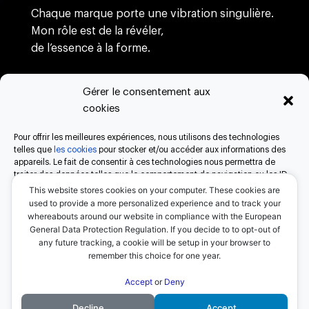
Chaque marque porte une vibration singulière.
Mon rôle est de la révéler,
de l’essence à la forme.
Gérer le consentement aux
branding
cookies
webdesign
création
Pour offrir les meilleures expériences, nous utilisons des technologies
process
telles que
les cookies
pour stocker et/ou accéder aux informations des
appareils. Le fait de consentir à ces technologies nous permettra de
à propos
traiter des données telles que le comportement de navigation ou les ID
contact
uniques sur ce site. Le fait de ne pas consentir ou de retirer son
This website stores cookies on your computer. These cookies are
consentement peut avoir un effet négatif sur certaines caractéristiques
used to provide a more personalized experience and to track your
et fonctions.
whereabouts around our website in compliance with the European
General Data Protection Regulation. If you decide to to opt-out of
any future tracking, a cookie will be setup in your browser to
Accepter
remember this choice for one year.
Refuser
Accept
or
Deny
© Thierry Lo Shung Line EI 2025 ❘
Mentions
Decline
Accept